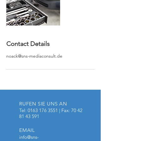
Contact Details
noack@sns-mediaconsult.de
RUFEN SIE UNS AN
Tel:
0163 176 3551
| Fax:
70 42
81 43 591
EMAIL
info@sns-