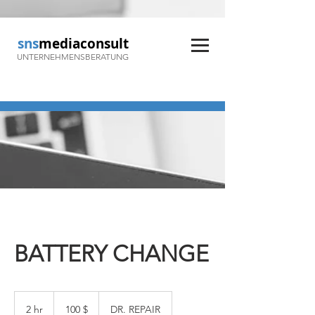
sns
mediaconsult
UNTERNEHMENSBERATUNG
BATTERY CHANGE
100
US-
2 hr
2
100 $
DR. REPAIR
Dollar